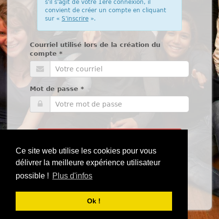
s'il s'agit de votre 1ère connexion, il
convient de créer un compte en cliquant
sur «
S'inscrire
».
Courriel utilisé lors de la création du
compte
*
Mot de passe
*
Se connecter
Ce site web utilise les cookies pour vous
S'inscrire
délivrer la meilleure expérience utilisateur
possible !
Plus d'infos
Mot de passe perdu ?
Ok !